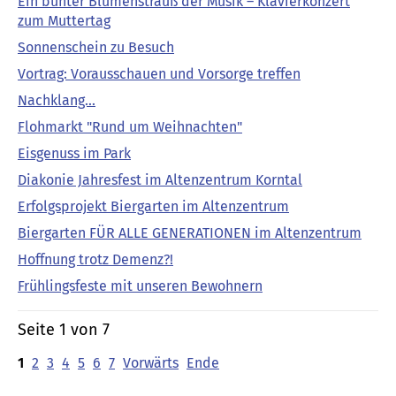
Ein bunter Blumenstrauß der Musik – Klavierkonzert
zum Muttertag
Sonnenschein zu Besuch
Vortrag: Vorausschauen und Vorsorge treffen
Nachklang...
Flohmarkt "Rund um Weihnachten"
Eisgenuss im Park
Diakonie Jahresfest im Altenzentrum Korntal
Erfolgsprojekt Biergarten im Altenzentrum
Biergarten FÜR ALLE GENERATIONEN im Altenzentrum
Hoffnung trotz Demenz?!
Frühlingsfeste mit unseren Bewohnern
Seite 1 von 7
1
2
3
4
5
6
7
Vorwärts
Ende