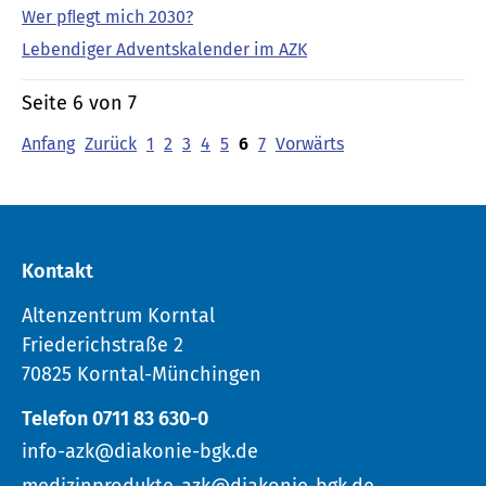
Wer pﬂegt mich 2030?
Lebendiger Adventskalender im AZK
Seite 6 von 7
Anfang
Zurück
1
2
3
4
5
6
7
Vorwärts
Kontakt
Altenzentrum Korntal
Friederichstraße 2
70825 Korntal-Münchingen
Telefon 0711 83 630-0
info-azk@diakonie-bgk.de