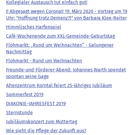
Kollegialer Austausch tut einfach gut!
!! Abgesagt wegen Corona!! 19. März 2020 - Vortrag um 19
Uhr: "Hoffnung trotz Demenz?!" von Barbara Klee-Reiter
Himmlisches Harfenspiel
Café-Wochenende zum XXL-Gemeinde-Geburtstag
Flohmarkt: „Rund um Weihnachten“ - Gelungener
Nachmittag
Flohmarkt - Rund um Weihnachten
Freunde-und-Förderer-Abend: Johannes Warth spendet
spontan seine Gage
Altenzentrum Korntal feiert 25-jähriges Jubiläum
Sommerfest 2019
DIAKONIE-JAHRESFEST 2019
Sternstunde
Jubiläumskonzert zum Muttertag
Wie sieht die Pflege der Zukunft aus?