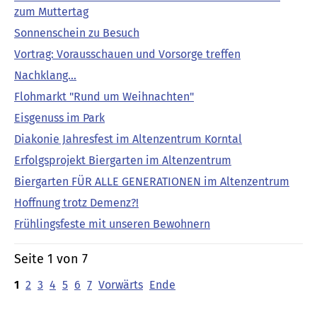
zum Muttertag
Sonnenschein zu Besuch
Vortrag: Vorausschauen und Vorsorge treffen
Nachklang...
Flohmarkt "Rund um Weihnachten"
Eisgenuss im Park
Diakonie Jahresfest im Altenzentrum Korntal
Erfolgsprojekt Biergarten im Altenzentrum
Biergarten FÜR ALLE GENERATIONEN im Altenzentrum
Hoffnung trotz Demenz?!
Frühlingsfeste mit unseren Bewohnern
Seite 1 von 7
1
2
3
4
5
6
7
Vorwärts
Ende