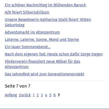
Ein schöner Nachmittag im Blühenden Barock
AZK feiert Silberjubiläum
Unsere Bewohnerin Katharina Stahl feiert 105ten
Geburtstag
Adventsmarkt im Altenzentrum
Laterne, Laterne, Sonne, Mond und Sterne
Ein lauer Sommerabend...
Nach dem eigenen Tod: Heute schon dafür Sorge tragen
Förderverein finanziert neue Möbel für das
Altenzentrum
Das Jahresfest wird zum Generationenprojekt
Seite 7 von 7
Anfang
Zurück
1
2
3
4
5
6
7