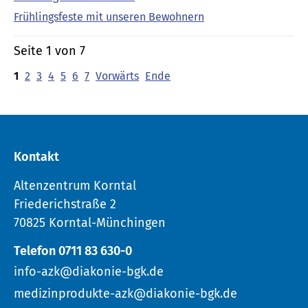
Frühlingsfeste mit unseren Bewohnern
Seite 1 von 7
1
2
3
4
5
6
7
Vorwärts
Ende
Kontakt
Altenzentrum Korntal
Friederichstraße 2
70825 Korntal-Münchingen
Telefon 0711 83 630-0
info-azk@diakonie-bgk.de
medizinprodukte-azk@diakonie-bgk.de