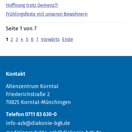
Hoffnung trotz Demenz?!
Frühlingsfeste mit unseren Bewohnern
Seite 1 von 7
1
2
3
4
5
6
7
Vorwärts
Ende
Kontakt
Altenzentrum Korntal
Friederichstraße 2
70825 Korntal-Münchingen
Telefon 0711 83 630-0
info-azk@diakonie-bgk.de