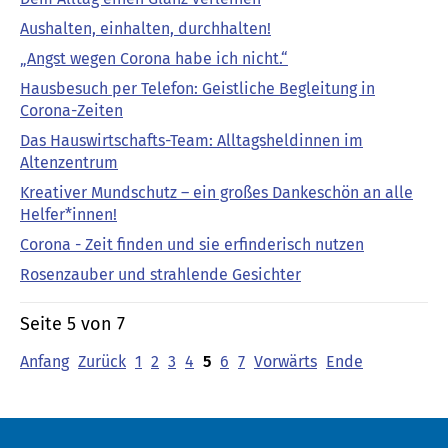
Aushalten, einhalten, durchhalten!
„Angst wegen Corona habe ich nicht.“
Hausbesuch per Telefon: Geistliche Begleitung in
Corona-Zeiten
Das Hauswirtschafts-Team: Alltagsheldinnen im
Altenzentrum
Kreativer Mundschutz – ein großes Dankeschön an alle
Helfer*innen!
Corona - Zeit finden und sie erfinderisch nutzen
Rosenzauber und strahlende Gesichter
Seite 5 von 7
Anfang
Zurück
1
2
3
4
5
6
7
Vorwärts
Ende